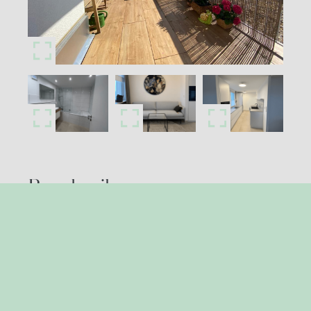
Beschreibung
Diese stilvolle Penthousewohnung im 18.
Stock bietet ein einmaliges Wohngefühl,
wobei sie repräsentativ und gemütlich
zugleich ist. Erbaut wurde die Wohnung 1971.
Sie zeichnet sich durch eine großzügige