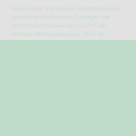
Das im Jahre 1974 erbaute Mehrfamilienhaus
befindet sich in Grafenau, Dätzingen. Die
2
Wohnflächen reichen von ca. 42 m
der
2
kleinsten Wohnung bis zu ca. 70 m
der
größten Wohnung. Von dem Gartengeschoss
bis zum Obergeschoss ist jeweils eine
Terrasse oder einen Balkon zu den einzelnen
Wohneinheiten zugehörig. Besonders
auffallend sind die großen und hellen
Fensterfronten. Jede der 8 Wohneinheiten
verfügt über einen separaten Kellerraum und
über einen PKW-Stellplatz oder eine Garage.
Die Immobilie wurde 2021 grundlegend von
sowohl außen als auch innen modernisiert.