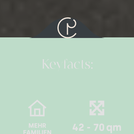
Keyfacts:
42 - 70
qm
MEHR
FAMILIEN