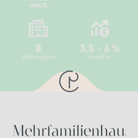
HAUS
8
3,5 - 6
%
Wohnungen
Rendite
Mehrfamilienhaus